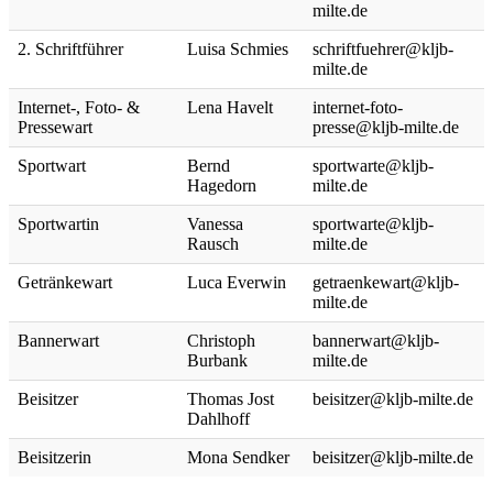
milte.de
2. Schriftführer
Luisa Schmies
schriftfuehrer@kljb-
milte.de
Internet-, Foto- &
Lena Havelt
internet-foto-
Pressewart
presse@kljb-milte.de
Sportwart
Bernd
sportwarte@kljb-
Hagedorn
milte.de
Sportwartin
Vanessa
sportwarte@kljb-
Rausch
milte.de
Getränkewart
Luca Everwin
getraenkewart@kljb-
milte.de
Bannerwart
Christoph
bannerwart@kljb-
Burbank
milte.de
Beisitzer
Thomas Jost
beisitzer@kljb-milte.de
Dahlhoff
Beisitzerin
Mona Sendker
beisitzer@kljb-milte.de