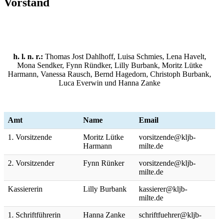
Vorstand
h. l. n. r.:
Thomas Jost Dahlhoff, Luisa Schmies, Lena Havelt,
Mona Sendker, Fynn Ründker, Lilly Burbank, Moritz Lütke
Harmann, Vanessa Rausch, Bernd Hagedorn, Christoph Burbank,
Luca Everwin und Hanna Zanke
Amt
Name
Email
1. Vorsitzende
Moritz Lütke
vorsitzende@kljb-
Harmann
milte.de
2. Vorsitzender
Fynn Rünker
vorsitzende@kljb-
milte.de
Kassiererin
Lilly Burbank
kassierer@kljb-
milte.de
1. Schriftführerin
Hanna Zanke
schriftfuehrer@kljb-